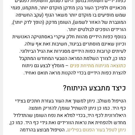
כפות ידיים חשופות במשך היום לשמש, וחשופות לפגעים
מכאניים ולפיכך העור בהן מזדקן מוקדם יותר, מתקמט, פגמי
שמש מופיעים בו מוקדם יותר משאר הגוף (עקב החשיפה
המוגברת של האזור לשמש), השומן מדקק (הופך לדק יותר),
הורידים הופכים לבולטים יותר.
בנוסף כפות הידיים מהוות חלק עיקרי באסתטיקה האנושית
וכיוון שאינם מוסתרים בביגוד, חשיבות זאת אף עולה.
לעיתים קרובות כפות הידיים מסגירות את הגיל הביולוגי.
כמו כן, לצורך השלמת המראה הטבעי המחודש המתקבל
כתוצאה מניתוח מתיחת פנים
– מומלץ לבצע גם ניתוח
להצרת כפות הידיים בכדי להקנות מראה תואם ואחיד.
כיצד מתבצע הניתוח?
הטיפול משולב. ניתן למשוך את העור בעזרת חתכים בצידי
כף היד. כמו כן ניתן להשתיל שומן/ להזריק חומצה
היאלורונית לכף היד, בכדי למלא את נפח השומן שהתדלדל
מחדש ולהפחית את נראות הוורידים ואת גידי כף היד. כמו כן,
ניתן לטפל בעור הפגום בפילינג
. הטיפול מבוצע בהרדמה