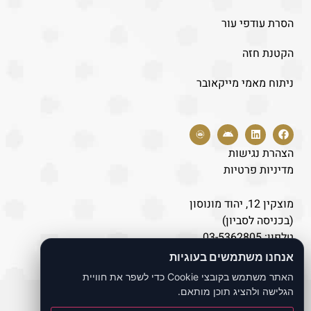
הסרת עודפי עור
הקטנת חזה
ניתוח מאמי מייקאובר
הצהרת נגישות
מדיניות פרטיות
מוצקין 12, יהוד מונוסון
(בכניסה לסביון)
טלפון:
03-5362805
נייד:
077-8043446
אנחנו משתמשים בעוגיות
האתר משתמש בקובצי Cookie כדי לשפר את חוויית
הגלישה ולהציג תוכן מותאם.
כל הזכויות שמורות לאתר ד"ר לוי אברהם