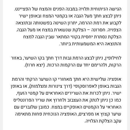
הגישה הניתוחית תלויה במבנה הפנים והמצח של הפציינט.
ניתן לבצע חתך מעל הגבה או בקמטי המצח ובאופן ישיר
לקבוע את רמת ההרמה, יתרון השיטה בפשטותה ובתוצאה
הצפויה. חסרונה – הצלקת שנשארת במצח או מעל הגבה.
הצלקת נסתרת יחסית בקווי המתאר שבין הגבה למצח
והתוצאה היא המשמעותית ביותר.
לחילופין, ניתן לבצע הרמת גבות דרך חתך בקו השיער, באזור
הרקות, ולהרימם יחד עם הרקמות הרכות. (יצא חרוז).
אופציה שלישית היא חתך מאחורי קו השיער הרקתי והרמת
הגבות באופן לאפרוסקופי (דרך צינורות ומצלמות), או באופן
ישיר. ניתן לכרות את השרירים האחראים על קמטי הזעף,
כמו כן ניתן לנתק את העצבוב ולחרוץ את שריר הפרונטליס
האחראי על הקמטים האופקיים במצח. כמובן שלגברים עם
שיער קצוץ או מפרצים, האופציה הנוכחית פחות מתאימה
עקב הצלקת הגלויה.