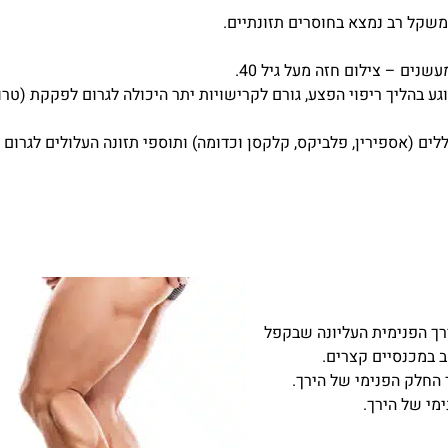
רמה הכי גבוהה!! דוקטור עם
אין מאושר
משקל רב נמצא בחוסרים תזונתיים.
ידי זהב
שלי מושלם
ע בהליך ריפוי הפצע, גורם לקרישויות יתר היכולה לגרום לפקקת (טרו
ניתוח: כדורים מדללים (אספירין, פלביקס, קלקסן וכדומה) ותוספי תזונה העלולים לגרום
ram
VIDEOGRAPHY - MICHAEL GELIKMAN
רך הפנימית העליונה שבקפל
 במכנסיים קצרים.
 החלק הפנימי של הירך.
מי של הירך.