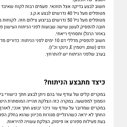
חשוב לבצע בדיקה אצל תזונאי. פעמים רבות לקוח שאיבד 
מטופלים מעל גיל 40 נדרשים לבצע א.ק.ג
מטופלים מעל גיל 50 נדרשים בביצוע צילום חזה. לקוחות מעשנים – צילום חזה מעל גיל 40.
חובה להפסיק לעשן שישה שבועות לפני הניתוח העישון פוג
באזור הרגל) ותסחיף ריאתי.
חשוב להפסיק מדללי דם 10 ימים לפני ה
הדם (שום, ויטמין E, גינקו וכ"ו).
בערב שלפני הניתוח יש להתרחץ.
כיצד מתבצע הניתוח?
במקרים קלים של עודף עור בהם ניתן לבצע חתך כישורי בי
הסמוך למפשעה. במקרה כזה הצלקת תהייה המוסתרת היטב
במקרים שמדובר על עודף עור ניכר יבוצע חתך אנכי, לאורך
החתך לא יראה כשהרגליים סגורות מכיוון שהוא בחלק הפני
בעת פעילות ספורט או פיסוק, הצלקת עשויה להיראות.