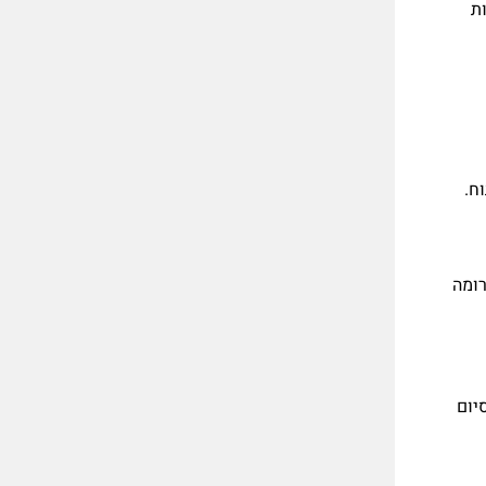
ת
ח.
רומה
יום