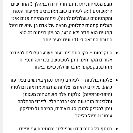
נובע מנפיחות יתר, הנפיחות יורדת במהלך 3 החודשים
הראשונים (ואז לעיתים שוב מאוכזבים מאיבוד הנפח
והקמטוטים שעלולים לחזור). ניתוח מתיחת פנים אינו
מעלים קמטים לחלוטין, מראה של אדם בן שישים נטול
קמטים הוא מוזר ולא טבעי. הרעיון בניתוח זה הוא
החזרת המראה כ-10 שנים צעיר יותר.
התקרחות – בקו התפרים בעור משוער עלולים להיווצר
אזורים מקורחים. ניתן לטשטשם בכריתה ותפירה
מחדש, בקעקוען או בהשתלת שיער באזור.
צלקות בולטות – לעיתים (יותר נפוץ באנשים בעלי עור
כהה), עלולים להיווצר צלקות מורמות אדומות ובולטות
(היפר-טרופיות). צלקות אלה משתטחות מעצמן
ומלבינות תוך שנה וחצי בדרך כלל. לזירוז ההחלמה
ניתן להזריק לתוכן סטרואידים, מריחת גל סיליקון,
עיסוי וטיפול בלייזר.
בנוסף כל הסיבוכים שבפילינג ובמתיחת עפעפיים