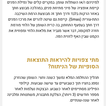
למיניהם ו/או השתלות שומן. במקרים קלים של נפילת הפנים
קיימת אופציה של מיני מתיחת פנים, במהלכה מבוצע חתך
באזור הרקות בלבד ודרך חתך זה מבוצעת הרמת השיכבה
התת-עורית (Smas). קיימת גם שיטה להרים את מרכז הפנים
דרך חתך בעפעף התחתון, בה כרית השומן של הלחי מורמת
חזרה למקומה, דבר אשר מגביר את מלאות הלחי ומפחית את
הקמט שבין האף לזווית הפה.
מתי צפויות להיראות התוצאות
הסופיות של הניתוח?
תהליך ההחלמה המלא נמשך כשנה וחצי. השומן שהוזרק
נספג בחציו תוך כשבועיים עד שישה שבועות. קילופי
הפילינג מסתיימים לאחר כשבוע. הבצקות נעלמות לאחר
מספר חודשים (3 ויותר), הצלקת מתבגרת, משתטחת ומלבינה
לאחר שנה-שנתיים.