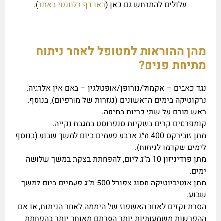
עלולים להתרחש גם כאן (
ראו דף רלוונטי באתר
).
מהן ההוראות למטופל לאחר ניתוח
מתיחת פנים?
נגד כאבים – אקמול/נורופן/אופטלגין – באם אין אלרגיה.
נרקוטיקה בימים הראשונים (נגזרות של מורפיום), בנוסף.
ראש מורם על שתי כריות במיטה.
קומפרסים קרים בשקיות סנפרוסט במגבת נקייה.
מתן זובירקס 400 מ״ג ארבע פעמים ביום למשך שבוע (בנוסף
לימים שקדמו לניתוח).
מתן פרדיניזון 10 מ״ג ליום, להפחתת בצקת במשך שלושה
ימים.
מתן אנטיביוטיקה מסוג צפורל 500 מ״ג פעמיים ביום למשך
שבוע.
הסרת נקזים לאחר האשפוז של היממה לאחר הניתוח, או אם
ההפרשות משמעותיות יותר הסרתם מאוחר יותר בהפחתת