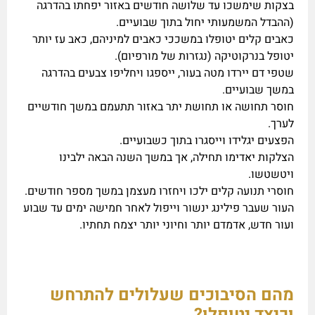
בצקות שימשכו עד שלושה חודשים באזור יפחתו בהדרגה
(ההבדל המשמעותי יחול בתוך שבועיים.
כאבים קלים יטופלו במשככי כאבים למיניהם, כאב עז יותר
יטופל בנרקוטיקה (נגזרות של מורפיום).
שטפי דם יירדו מטה בעור, ייספגו ויחליפו צבעים בהדרגה
במשך שבועיים.
חוסר תחושה או תחושת יתר באזור תתעמם במשך חודשיים
לערך.
הפצעים יגלידו וייסגרו בתוך כשבועיים.
הצלקות יאדימו תחילה, אך במשך השנה הבאה ילבינו
ויטשטשו.
חוסרי תנועה קלים ילכו ויחזרו מעצמן במשך מספר חודשים.
העור שעבר פילינג ינשור וייפול לאחר חמישה ימים עד שבוע
ועור חדש, אדמדם יותר וחיוני יותר יצמח תחתיו.
מהם הסיבוכים שעלולים להתרחש
וכיצד יטופלו?