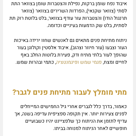
איבוד נפח שומן ברקות, נפילת והצטברות שומן בצוואר התת
לסתי (צוואר שקנאי), הפרדות השרירים בצוואר (צוואר
תרנגול הודו) והצטברות עור עודף בצוואר, בלט בלוטת רוק תת
לסתית, בלט שק הדמעות בעיניים וכדומה.
ניתוח מתיחת פנים מתאים גם לאנשים שחוו ירידה באיכות
העור וצבעו (עור חיוור וצהוב), איבוד אלסטין וקולוגן בעור
שהופך לעור בלתי מתיח ודק, פעירת בלוטות החלב באף
לחיים ומצח,
פגמי שמש ופיגמנטציה
, כתמי ובהרות שמש.
מתי מומלץ לעבור מתיחת פנים לגבר?
כאמור, בדרך כלל לגברים אחרי גיל החמישים המייחלים
לפנים צעירות יותר. אין תקופה ספציפית עדיפה בשנה, אך
עדיף לתזמן את הניתוח כך שלפציינט יהיו כשבועיים
חופשיים לאחר הניתוח למנוחה בביתו.