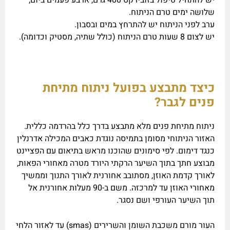
יש להתחיל טיפול בזובירקס 400 גרם, ארבע פעמים ביום,
שלושה ימים טרם הניתוח.
ערב לפני הניתוח יש להתרחץ במים ובסבון.
יש לצום 8 שעות טרם הניתוח (כולל שתיה, מסטיק וכדומה).
כיצד מתבצע בפועל ניתוח מתיחת
פנים לגבר?
ניתוח מתיחת פנים מלא מתבצע בדרך כלל בהרדמה כללית.
האזור הניתוחי מסומן בתמיסה נוגדת כאבים המכילה אדרנלין
כנגד דימום. לפי סימונים שהוכנו מראש בתיאום עם הפציינט
מבוצע חתך בתוך השיער הרקתי היורד מטרה מאחורי הפאות,
לאורך קדמת האוזן, מסתובב אחורנית לאורך התנוך וממשיך
מאחורי האוזן עד למרכזה. משם ב-90 מעלות אחורנית אל
תוך השיער העורפי ושם נסגר.
העור מורם משכבת השומן והשרירים (smas) עד לאזור הלחי