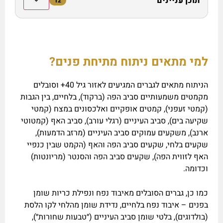
תוכן עניינים
12
למי מתאים ניתוח מתיחת פנים?
הניתוח מתאים לגברים המגיעים לאזור גיל 40+ וסובלים
מקמטים משמעותיים סביב הפה (ברקוד), בלחיים, בין הגבות
(קמטי זעפני), קמטים אופקיים ואלכסונים במצח (קמטי
שקיעה בים), סביב העיניים (רגלי עורב), סביב האף (קמטוטי
ארנב), משקעים עמוקים סביב העיניים (מרזב הדמעות),
שקעים בלחי, שקעים סביב הפה והאף (הקמט שבין כנפיי
האף לזווית הפה), שקעים סביב הפה והסנטר (מריונטות)
וכדומה.
כמו כן, גברים הסובלים מאיבוד נפח ונפילת כריות שומן
בפנים – איבוד נפח בלחיים, נדידת שומן מהלחי לקו הלסת
(בולדוגים), בלטי שומן סביב העיניים (״טבעות שחורות״),