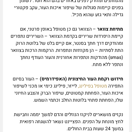
מהמותנים ומוזרק לפנים באזורים בהם הוא חסר. לשומן
בפנים קיימות סגולות של שיפור איכות העור, עקב פקטורי
גדילה ותאי גזע שהוא מכיל.
מתיחת צוואר
– הצוואר גם כן מטופל באופן פרטני, אם
קיימת היפרדות שרירים בקדמת הצוואר – השרירים נתפרים
ומהודקים דרך חתך בסנטר, אם קיים בלט של בלוטת הרוק
התת לסתיות – הן מקוזזות ונתפרות. הרקמות הרכות בצוואר
(smas) מהודקות ונתפרות אחורנית והעור העודף נחתך
ונתפר ללא מתח.
חידוש רקמת העור החיצונית (האפידרמיס)
– העור בסיום
התפירה
מטופל בפילינג,
לייזר, פילינג כימי או מכני לשיפור
איכות העור, הפחתת קמטוטים, שיפור הברק והצבע החיוני
שלו, הפחתת פתחי בלוטות החלב וכתמי השמש.
נקזים מושארים לניקוז הנוזלים והדם למשך יממה וחבישת
לחץ מונחת על הפנים. הפציינט נשאר להשגחה רפואית
במשך 24 שעות בבית החולים.