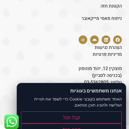
הקטנת חזה
ניתוח מאמי מייקאובר
הצהרת נגישות
מדיניות פרטיות
מוצקין 12, יהוד מונוסון
(בכניסה לסביון)
טלפון:
03-5362805
נייד:
077-8043446
אנחנו משתמשים בעוגיות
האתר משתמש בקובצי Cookie כדי לשפר את חוויית
הגלישה ולהציג תוכן מותאם.
כל הזכויות שמורות לאתר ד"ר לוי אברהם
קבל הכל
Build by
Bernoli