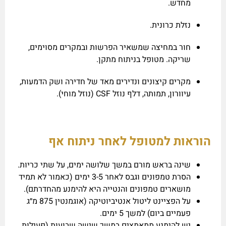
מחדש.
נזלת כרונית.
חור במחיצה שמשאיר הפרשות ובמקרים מסוימים,
שריקה. מטופל בניתוח מתקן.
מקרים קיצונים ונדירים מאד של חדירה ושק הדמעות,
עיוורון, תמותה, דלף נוזל CSF (נוזל מוחי).
הוראות למטופל לאחר ניתוח אף
שינה בראש מורם במשך שלושה ימים, על שתי כריות.
הסרת טמפונים וגבס לאחר 3-5 ימים (כאמור לא תמיד
מושארים טמפונים והנטייה היא להימנע מהחדרתם).
על הפציינט ליטול אנטיביוטיקה (אוגמנטין 875 מ״ג
פעמיים ביום) למשך 5 ימים.
יש להימנע ממאמצים במשך שישה שבועות (פעילות