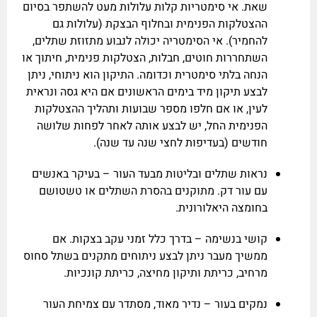
שאת. אי סימטריות קלות עלולות מעט להשתפר בסיום
ההצטלקות הפנימית ובחלוף הבצקת (עלולות גם
להחמיר). אי הסימטריה יכולה לנבוע מתזוזת שתלים,
השתחררות חוטים, חבלות, הצטלקות פנימית, חיתוך או
הנחה בלתי סימטרית וכדומה. התיקון הוא ניתוחי, ניתן
לבצע תיקון מיד בימים הראשונים אם היא גסה ונראית
לעין, או אם חלפו מספר שבועות ותהליך ההצטלקות
הפנימית החל, יש לבצע אותה לאחר לפחות שלושה
חודשים (בעדיפות לחצי שנה עד שנה).
נראות שתלים ובליטות מבעד העור – בעיקר באנשים
עם עור דק. מתוקנים בהסרת השתלים או טשטושם
בחומצה היאלורונית.
קושי בנשימה – בדרך כלל זמני עקב בצקות. אם
ממשיך מעבר ניתן לבצע ניתוחים מתקנים בשתל סחוס
מרחיב, כריתת ותיקון מחיצה, כריתת קונכיות.
נמקים בעור – נדיר מאוד, מסתדר עם צמיחת העור