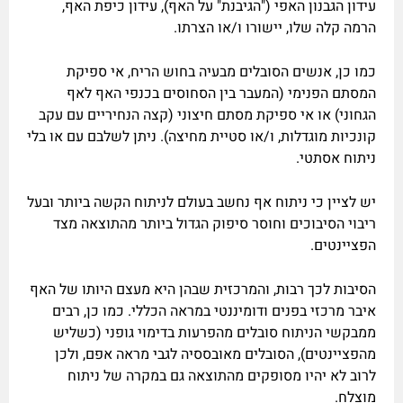
עידון הגבנון האפי ("הגיבנת" על האף), עידון כיפת האף,
הרמה קלה שלו, יישורו ו/או הצרתו.
כמו כן, אנשים הסובלים מבעיה בחוש הריח, אי ספיקת
המסתם הפנימי (המעבר בין הסחוסים בכנפי האף לאף
הגחוני) או אי ספיקת מסתם חיצוני (קצה הנחיריים עם עקב
קונכיות מוגדלות, ו/או סטיית מחיצה). ניתן לשלבם עם או בלי
ניתוח אסתטי.
יש לציין כי ניתוח אף נחשב בעולם לניתוח הקשה ביותר ובעל
ריבוי הסיבוכים וחוסר סיפוק הגדול ביותר מהתוצאה מצד
הפציינטים.
הסיבות לכך רבות, והמרכזית שבהן היא מעצם היותו של האף
איבר מרכזי בפנים ודומיננטי במראה הכללי. כמו כן, רבים
ממבקשי הניתוח סובלים מהפרעות בדימוי גופני (כשליש
מהפציינטים), הסובלים מאובססיה לגבי מראה אפם, ולכן
לרוב לא יהיו מסופקים מהתוצאה גם במקרה של ניתוח
מוצלח.