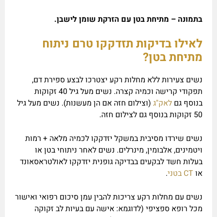
בתמונה – מתיחת בטן עם הזרקת שומן לישבן.
לאילו בדיקות תזדקקו טרם ניתוח
מתיחת בטן?
נשים צעירות ללא מחלות רקע יצטרכו לבצע ספירת דם,
תפקודי קרישה וכמיה קצרה. נשים מעל גיל 40 זקוקות
בנוסף גם
לאק"ג
(וצילום חזה אם הן מעשנות). נשים מעל גיל
50 זקוקות בנוסף גם לצילום חזה.
נשים שירדו מסיבית במשקל יזדקקו לכמיה מלאה + רמות
ויטמינים, אלבומין, מינרלים. נשים לאחר ניתוחי בטן או
בעלות חשד לבקעים בבדיקה גופנית יזדקקו לאולטראסאונד
או
CT בטני
.
נשים עם מחלות רקע צריכות להבין עמן סיכום רפואי ואישור
מכל רופא ספציפי (לדוגמא: אישה עם בעיות לב זקוקה