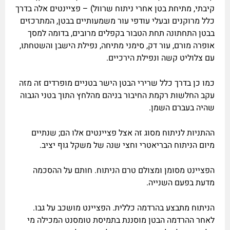
קיבתי, מתיחת בטן אחרי ניתוח שרוול) – פציינטים אלה בדרך
כלל מרוקנים ובעלי עודפי עור משמעותיים בבטן, המתרכזים
בבטן התחתונה תחת הטבור בקפלים מרובים, בדומה למסך
אופרה מורם, עור דק, סימני מתיחה, נפילת הישבן והשטחתו,
עם צלוליט קשה ונפילת הירכיים.
כמו כן בדרך כלל שרירי הבטן הישר בטניים מופרדים זה מזה
עקב החלשות רקמת החיבור בניהם מהלחץ התוך בטני הגבוה
שהיה בעברם השמן.
ההתניות לניתוח מסוג זה אצל פציינטים אלו הם; שנתיים
מיום הניתוח הבריאטרי וחצי שנה של משקל גוף יציב.
הפציינט מסומן ומצולם טרם הניתוח. חותם על ההסכמה
מדעת בפעם השנייה.
הניתוח מתבצע בהרדמה כללית. הפציינט מושכב על גבו.
לאחר ההרדמה הבטן מוסננת בתמיסת טומסנט המכילה מי