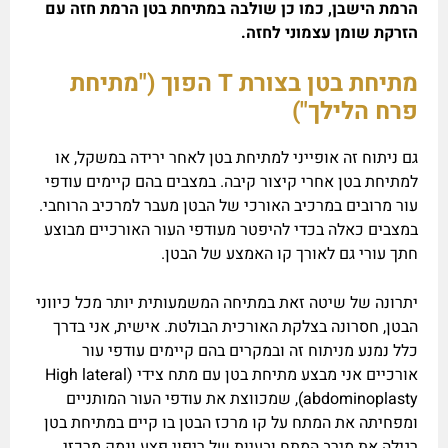
הרמת הישבן, כמו כן שולבה במתיחת בטן הרמת חזה עם
הזרקת שומן עצמוני לחזה.
מתיחת בטן בצורת
T
הפוך ("מתיחת
פרח הלילך")
גם ניתוח זה אופייני למתיחת בטן לאחר ירידה במשקל, או
למתיחת בטן אחרי קיצור קיבה. במצבים בהם קיימים עודפי
עור מרובים במרכיב האורכי של הבטן מעבר למרכיב הרוחבי.
במצבים כאלה בכדי להיפטר מעודפי העור האורכיים מבוצע
חתך עורי גם לאורך קו האמצע של הבטן.
יתרונה של שיטה זאת במתיחה המשמעותית יותר מכל כיווני
הבטן, חסרונה בצלקת האורכית הבולטת. אישית, אני בדרך
כלל נמנע מניתוח זה ובמקרים בהם קיימים עודפי עור
אורכיים אני מבצע מתיחת בטן עם מתח צידי (High lateral
abdominoplasty), שמכווצת את עודפי העור המותניים
ומפחיתה את המתח על קו מרכז הבטן בו קיים במתיחת בטן
רגילה את מירב המתח ובעיות של ריפוי פצע ונמק מרכזי.