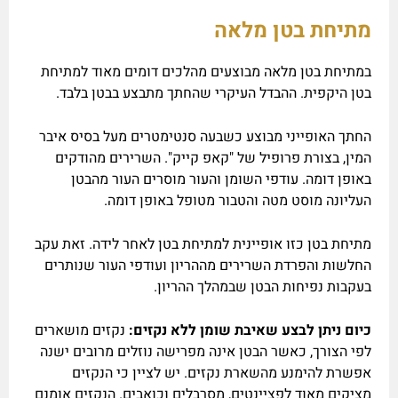
מתיחת בטן מלאה
במתיחת בטן מלאה מבוצעים מהלכים דומים מאוד למתיחת
בטן היקפית. ההבדל העיקרי שהחתך מתבצע בבטן בלבד.
החתך האופייני מבוצע כשבעה סנטימטרים מעל בסיס איבר
המין, בצורת פרופיל של "קאפ קייק". השרירים מהודקים
באופן דומה. עודפי השומן והעור מוסרים העור מהבטן
העליונה מוסט מטה והטבור מטופל באופן דומה.
מתיחת בטן כזו אופיינית למתיחת בטן לאחר לידה. זאת עקב
החלשות והפרדת השרירים מההריון ועודפי העור שנותרים
בעקבות נפיחות הבטן שבמהלך ההריון.
כיום ניתן לבצע שאיבת שומן ללא נקזים:
נקזים מושארים
לפי הצורך, כאשר הבטן אינה מפרישה נוזלים מרובים ישנה
אפשרת להימנע מהשארת נקזים. יש לציין כי הנקזים
מציקים מאוד לפציינטים, מסרבלים וכואבים. הנקזים אומנם