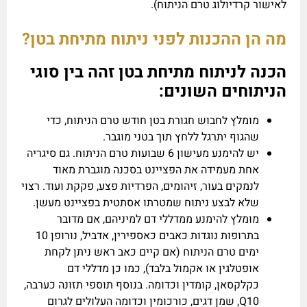
לאישור קרדיולוג טרם הניתוח).
מה הן ההכנות לפני ניתוח מתיחת בטן?
הכנה לניתוח מתיחת בטן זהה בין סוגי
הניתוחים השונים:
מומלץ לחבוש חגורת בטן חודש טרם הניתוח, כדי
שהגוף יתרגל ללחץ תוך בטני מוגבר.
יש להימנע מעישון 6 שבועות טרם הניתוח. גם סיגריה
אחת מעמידה את הפציינט בסכנה מוגברת מאוד
לנמקים בעור, זיהומים, הפרדיות פצע, פקקת ועוד. רצוי
שלא לבצע ניתוח שמטרתו אסתטית בפציינט מעשן.
מומלץ להימנע ממדללי דם למיניהם, אם מדובר
בתרופות נוגדות כאבים כאספירין, אדביל, נורופן 10
ימים טרם הניתוח (אם קיים כאב ראש ניתן לקחת
אופטלגין או אקמול בלבד), כמו כן מדללי דם
כקלקסאן, קומדין וכדומה. בנוסף תוספי תזונה כערבה,
Q10, שמן דגים, כורכומין וכדומה העלולים לגרום