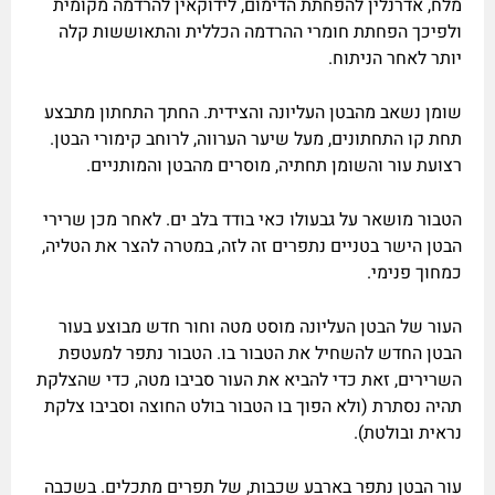
מלח, אדרנלין להפחתת הדימום, לידוקאין להרדמה מקומית
ולפיכך הפחתת חומרי ההרדמה הכללית והתאוששות קלה
יותר לאחר הניתוח.
שומן נשאב מהבטן העליונה והצידית. החתך התחתון מתבצע
תחת קו התחתונים, מעל שיער הערווה, לרוחב קימורי הבטן.
רצועת עור והשומן תחתיה, מוסרים מהבטן והמותניים.
הטבור מושאר על גבעולו כאי בודד בלב ים. לאחר מכן שרירי
הבטן הישר בטניים נתפרים זה לזה, במטרה להצר את הטליה,
כמחוך פנימי.
העור של הבטן העליונה מוסט מטה וחור חדש מבוצע בעור
הבטן החדש להשחיל את הטבור בו. הטבור נתפר למעטפת
השרירים, זאת כדי להביא את העור סביבו מטה, כדי שהצלקת
תהיה נסתרת (ולא הפוך בו הטבור בולט החוצה וסביבו צלקת
נראית ובולטת).
עור הבטן נתפר בארבע שכבות, של תפרים מתכלים. בשכבה