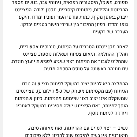
ספורט, משקל, היסטוריה רפואית, ניתוחי עבר, בנשים מספר
ההריונות והלידות, ניתוחים קיסריים, תכנון ילודה. הפציינט
ייבדק באופן מקיף, כמות עודפי העור ועוביו ימדדו. היקפי
גופו ימדדו. רפיון החיבור בין שרירי הישר בטניים יבדקו.
הערכה של בקעים.
לאחר מכן יינתנו הסברים על הניתוח, סיבוכים אפשריים,
תהליך ההחלמה. תיאום צפיות ושאלות נוספת. פציינט
שהחליט לעבור את הניתוח רצוי שיגיע לפגישת ייעוץ חוזרת.
עם חתימה ראשונה על טופס הסכמה מדעת.
ההמלצה היא להיות יציב במשקל לפחות חצי שנה טרם
הניתוח (עם מקסימום משחק של כ-5 קילוגרם). פציינטים
שמשקלם אינו יציב רצוי שיימנעו מהניתוח, כיוון שהניתוח
הופך למיותר, באם הפציינט יעלה מסיבית במשקל לאחריו
ויזדקק לניתוח נוסף.
נשים – רצוי לסיים עם ההריונות, זאת מאותה סיבה.
תיאורטית אין בעיה להיכנס שוב להריון, ללא סיבוכים