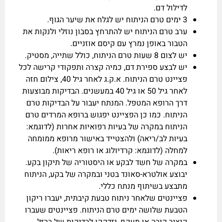
לדילול דם.
3 ימים טרם הניתוח יש לגלח את שיער הגוף.
ערב טרם הניתוח יש להתרחץ בסבון נוזלי ולנקות את
הטבור באופן נמרץ עם קיסם אוזניים.
יש לצום 8 שעות טרם הניתוח, כולל שתייה, מסטיק.
יש לבצע ספירת דם, כמיה קצרה ותפקודי קרישה לכל
פציינט טרם הניתוח. א.ק.ג לאחר גיל 40, צילום חזה
לאחר גיל 50 או גיל 40 במעשנים. הבדיקות מבוצעות
דרך הרופא המטפל. המנתח יעבור על הבדיקות טרם
הניתוח. כמו כן הפציינט יפגוש ברופא המרדים טרם
הניתוח במקרה של בעיות רפואיות אחרות (לדוגמא:
בעיות לב/ריאה) ולהצטייד באישור מרופא ממומחה
למחלה (לדוגמא: קרדיולוג או רופא ריאות).
במקרה של חשד לבקע או היסטוריה של תיקון בקע.
יבוצע אולטרא-סאונד בטני ובמקרה של בקע, הניתוח
מתבצע בשיתוף מנתח כללי.
פציינטים שלאחר ניתוח טבעת קיבתית, יעברו ריקון
הטבעת שלושה ימים טרם הניתוח. פציינטים שעברו