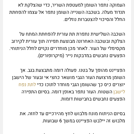
העמוקה נתפר השומן למעטפת השריר, כדי שהצלקת לא
תנדוד מעלה. בשכבה השנייה השומן נתפר אל עצמו להפחתת
החלל והסיכוי להצטברות נוזלים.
השכבה השלישית נתפרת תת עורית להפחתת המתח על
הצלקת ובשכבה האחרונה מבוצעת תפירה תוך עורית לקירוב
מקסימלי של העור. לאחר מכן מוחדרים נקזים לחלל הניתוחי.
הפצעים נחבשים במדבקות נייר (מיקרופורים).
הפציינט מהופך על בטנו. פעולה דומה מתבצעת בגב. אך
השומן מרצועת העור הגבי מושאר כחצי אי ובעור של הישבן
יוצרים כיס כך שהשומן הגבי מוחדר לתוכו כדי
לתת נפח
לישבן
השטוח. העור נתפר באופן דומה. בסיום התפירה
הפצעים נחבשים בחבישות דומות.
בסיום הניתוח מונח מלבוש לחץ מהירכיים עד לחזה. את
מלבוש זה יילבש הפציינט במשך 6 שבועות.