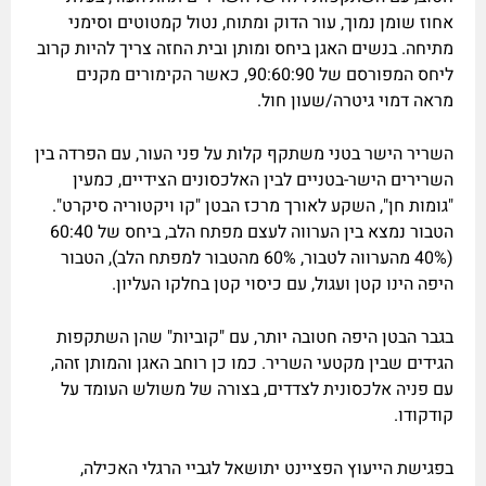
אחוז שומן נמוך, עור הדוק ומתוח, נטול קמטוטים וסימני
מתיחה. בנשים האגן ביחס ומותן ובית החזה צריך להיות קרוב
ליחס המפורסם של 90:60:90, כאשר הקימורים מקנים
מראה דמוי גיטרה/שעון חול.
השריר הישר בטני משתקף קלות על פני העור, עם הפרדה בין
השרירים הישר-בטניים לבין האלכסונים הצידיים, כמעין
"גומות חן", השקע לאורך מרכז הבטן "קו ויקטוריה סיקרט".
הטבור נמצא בין הערווה לעצם מפתח הלב, ביחס של 60:40
(40% מהערווה לטבור, 60% מהטבור למפתח הלב), הטבור
היפה הינו קטן ועגול, עם כיסוי קטן בחלקו העליון.
בגבר הבטן היפה חטובה יותר, עם "קוביות" שהן השתקפות
הגידים שבין מקטעי השריר. כמו כן רוחב האגן והמותן זהה,
עם פניה אלכסונית לצדדים, בצורה של משולש העומד על
קודקודו.
בפגישת הייעוץ הפציינט יתושאל לגביי הרגלי האכילה,