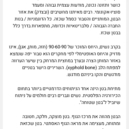
כושר ותזונה נכונה, מודעות עצמית גבוהה ומעמד
סוציו-אקונומי. רבים מאיתנו מחשיבים (ובצדק) את אזור
הבטן, המותניים והטבור כסמל שכזה. כל הדוגמניות / בנות
החברה הגבוהה / סלבריטאיות וכדומה, מתפארות בדרך כלל
בבטן שכזו.
בקרב נשים, היחס המוכר של 90-60-90 (חזה, מותן, אגן), אינו
מדויק והיחס האופטימלי לפי מחקרים הוא טבור יפה שנמצא
באזור המותן הצרה ובערך במחצית המרחק בין שיער הערווה
למפתח הלב (xyphold bone). השרירים הישר בטניים
מודגשים והקו ביניהם מודגש.
מתיחת בטן הינה אחד הניתוחים הדרמטיים ביותר בתחום
הכירורגיה הפלסטית. נשים וגברים רבים חולמים על ניתוח
שיוביל ל"בטן שטוחה".
הבטן מהווה את מרכז הגוף. בטן מוצקה, חלקה, חטובה
ומתוחה, מעצימה את מראה הגוף האסתטי. בטן שכזאת