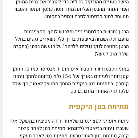
הישר בטניים מהודקים זה לזה כדי להגביר את צרות המותן.
העור הנותר מהבטן העליונה מורד מטה כמסך ונתפר והטבור
מושחל לחור ככפתור לפרח ונתפר במקומו.
הבטן נחבשת בפלסטרי נייר ומלבוש לוחץ. הפציינטית
מועברת להשגחה באשפוז. בדרך כלל נשארים נקזים בחלל
הבטן במטרה לנקז נוזלים ו"לדווח" על הנעשה בבטן (במקרה
של דימום למשל).
במתיחת בטן mini הטבור אינו מופרד מבסיסו. כמו כן, החתך
קטן יותר ולעיתים באורך של כ-15 ס"מ (בדומה לחתך ניתוח
קיסרי). במתיחת בטן היקפית החתך ממשיך לאחור, כך שכל
פלג הגוף האחורי מורם גם כן.
מתיחת בטן היקפית
ניתוח אופייני לפציינטים שלאחר ירידה מסיבית במשקל, אלו
שעברו ניתוח בריאטרי (לדוגמא: מתיחת בטן לאחר קיצור
קיבה, מתיחת בטן לאחר טבעת, מתיחת בטן לאחר מעקף