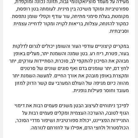
מעידה על מעמד סוציואקונומי גבוה, תזונה נכונה ומוקפדת,
ספורטיביות ומוקד משיכה בין מינית. לעומתה בטן רופסת,
מקומטת, בעלת סימני מתיחה, עור עודף וקפלי שומן נתפסת
כמקור להזנחה, עצלות, בריאות לקויה ומקור לדחייה עצמית
וסביבתית.
במקרים קיצוניים עודפי העור והשומן יכולים לגרום לדלקות
בעור, פטרת, ריח רע. בטן שמנה והשמנת יתר, מעלים באופן
מבוהק את הסיכון להתקפי לב, סוכרת, הסתיידות עורקים, יתר
לחץ דם, יתר שומנים בדם ואף סוגים שונים של סרטנים
ומקצרת באופן מובהק את אורך החיים. למעשה השמנת יתר
מהווה כיום מגיפה של העולם המערבי עם קשר הדוק למזון
מעובד וחוסר פעילות גופנית.
לפיכך ניתוחים לעיצוב הבטן משנים פעמים רבות את דימוי
הגוף לטובה, ההערכה העצמית ומקלים פעמים רבות על
התניידות הפציינט, יכולת ספורטיבית ושיפור מדדי הסוכר,
הכולסטרול ולחצי הדם, אפילו עד לחזרתם לנורמה.