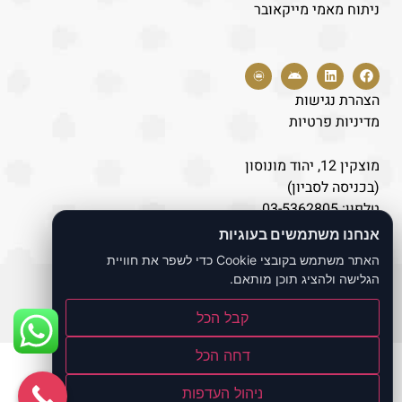
ניתוח מאמי מייקאובר
הצהרת נגישות
מדיניות פרטיות
מוצקין 12, יהוד מונוסון
(בכניסה לסביון)
טלפון:
03-5362805
נייד:
077-8043446
אנחנו משתמשים בעוגיות
האתר משתמש בקובצי Cookie כדי לשפר את חוויית
הגלישה ולהציג תוכן מותאם.
כל הזכויות שמורות לאתר ד"ר לוי אברהם
קבל הכל
Build by
Bernoli
דחה הכל
ניהול העדפות