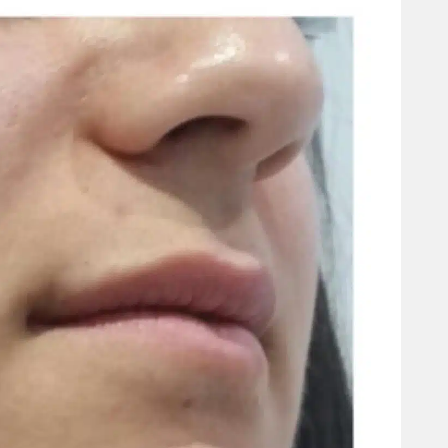
רמה הכי גבוהה!! דוקטור עם
אין מאושרת ממני בבחירה
ידי זהב
שלי מושלם
Zehava Ben yoram
VIDEOGRAPHY - MICHAEL GELIKMAN