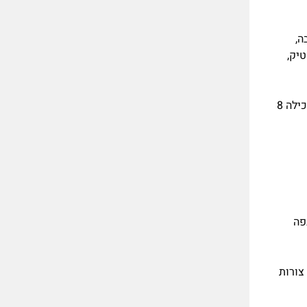
בה,
טיק,
כמו כן, יש לצחצח שיניים ולשטוף את הפה במי פה בבוקר הניתוח (אם השתל מוחדר דרך הפה). הפציינטית מתבקשת להימנע מאכילה 8
פה
צורות