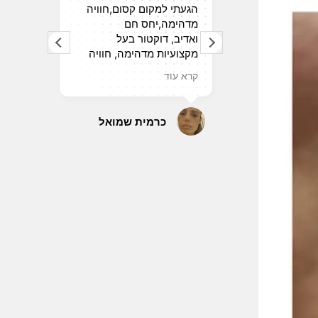
הגעתי למקום קסום,חוויה
יחס אדיב .הסבר מפורט
מדהימה,יחס חם
ומתן אופציות שונות.מענה
ואדיב, דוקטור בעל
לכל שאלה בלי לחץ זמן
מקצועיות מדהימה, חוויה
.ידיים מקצועיות ובטוחות.
ללא כאב ותוצאות שהכי כיף
שימוש בחומרים ע"פ תקן
קרא עוד
קרא עוד
לראות,ממליצה לכולם
בשקיפות . אדם ורופא נאמן.
באהבה
כרמית שמואל
אסתר שלי