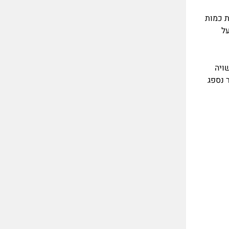
ת כמות
ל
ויה
 נספג