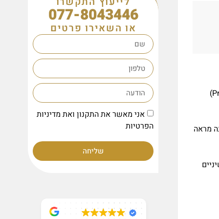
לייעוץ התקשרו
077-8043446
או השאירו פרטים
הסנטר הינו מרכיב חשוב במבנה הפנים. סנטר נסוג (Retrognathia) נותן לפנים מראה צפרדע. לעומת זאת, סנטר קדמי (Prognathia)
אני מאשר את התקנון ואת מדיניות
הפרטיות
ה מראה
שליחה
ניים