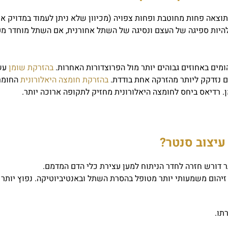
תוצאה פחות מחוטבת ופחות צפויה (מכיוון שלא ניתן לעמוד במדויק א
יות ספיגה של העצם ונסיגה של השתל אחורנית, אם השתל מוחדר מע
מים באחוזים גבוהים יותר מול הפרוצדורות האחרות.
בהזרקת שומן
עש
ים נזדקק ליותר מהזרקה אחת בודדת.
בהזרקת חומצה היאלורונית
החומר
. רדיאס ביחס לחומצה היאלורונית מחזיק לתקופה ארוכה יותר.
עיצוב סנטר?
ר דורש חזרה לחדר הניתוח למען עצירת כלי הדם המדמם.
, זיהום משמעותי יותר מטופל בהסרת השתל ובאנטיביוטיקה. נפוץ יותר
תו.