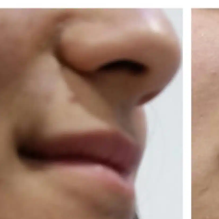
גילוי נאות, אבי הוא אחי
לפני כשנה עשיתי עיבוי פין
הקטן. הוא גאון מגיל ילדות.
והשתלת ריבועים בבטן !
תמיד בעל ידיי זהב. את פניי
התוצאה לא פחות
נתנתי לו לפני כמחצית
ממושלמת ידיו של האומן !!!
העשור והוא הצעיר אותי
דוקטור לוי אברהם עשו את
קרא עוד
קרא עוד
בשני עשורים לפחות. פתאום
הקסם !
הפכתי לאחותה התאומה
החיים המינים שלי נהפכו
של ביתי הצעירה. בחודש
לסוערים כמו הגלים בים
Whiskey Seboek
דודי לוי
הבא , במידה והתאפשר,
בחורף !
אחי הקטן, יצעיר אותי פעם
במעמד זה רציתי להגיד
נוספת… הפעם זוהי תהייה
תודה מעומק ליבי על
מתיחת פנים שלמה.( צוואר,
הטיפול המסור של דוקטור
שפתיים, עפעפיים וכל מה
לוי אברהם ולכל הצוות !!!
שיוכל למתוח..). שוב אחזור
גם אשתי מוסרת תודה 🙏
להיות בת שלושים למרות
שפזיולוגית אני נושקת
לשישים.
הוא גאון עם ידיי זהב יידע
וניסיון שמעט רופאים
חולקים איתו.
ויותר חשוב מהכל הוא בן