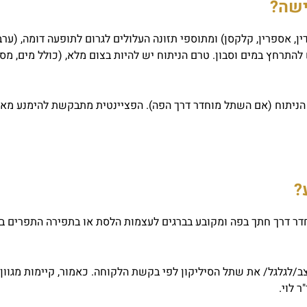
ישה?
מים לפני הניתוח (קומודין, אספרין, קלקסן) ומתוספי תזונה העלולים לגרום לתופעה דומה, (ער
יש להתרחץ במים וסבון. טרם הניתוח יש להיות בצום מלא, (כולל מים, מס
?
דר דרך חתך בפה ומקובע בברגים לעצמות הלסת או בתפירה התפרים ב
ב/לגלגל/ את שתל הסיליקון לפי בקשת הלקוחה. כאמור, קיימות מגוון 
 לוי.