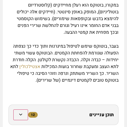
במקורו, בוטוקס הוא רעלן מחיידקים (קלוסטרדיום
בוטוליניום), המופק באופן סינטטי. (חיידקים אלה יכולים
להימצא בדבש ובקופסאות שימורים). בשימוש הקוסמטי
בבני אדם החומר אינו רעיל וגורם להחלשת שרירי הפנים
ובכך מפחית את קמטי ההבעה.
בעבר, בוטוקס שימש לטיפול במיגרנות ותוך כדי כך נצפתה
הפעולה שגורמת להפחתת הקמטים. הבוטוקס עשוי משתי
יחידות – כבדה וקלה. הכבדה נקשרת לקולטן. הקלה חודרת
לתא העצב ומעקבת שחרור בועות המכילות
אצטילכולין
לתא
השריר. כך השריר משתתק ונרפה וזוהי הסיבה כי טיפולי
בוטוקס טובים לקמטים דינמיים (של שרירים).
תוכן עניינים
12