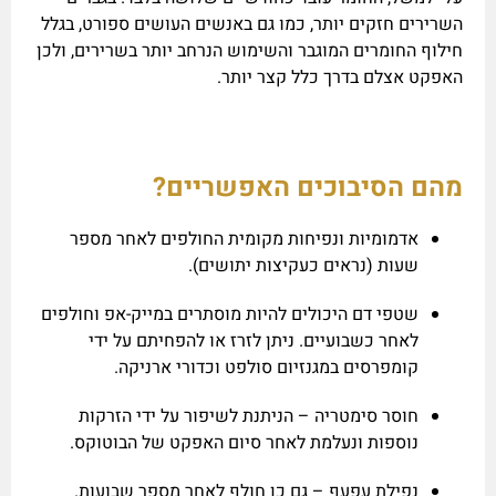
השרירים חזקים יותר, כמו גם באנשים העושים ספורט, בגלל
חילוף החומרים המוגבר והשימוש הנרחב יותר בשרירים, ולכן
האפקט אצלם בדרך כלל קצר יותר.
מהם הסיבוכים האפשריים?
אדמומיות ונפיחות מקומית החולפים לאחר מספר
שעות (נראים כעקיצות יתושים).
שטפי דם היכולים להיות מוסתרים במייק-אפ וחולפים
לאחר כשבועיים. ניתן לזרז או להפחיתם על ידי
קומפרסים במגנזיום סולפט וכדורי ארניקה.
חוסר סימטריה – הניתנת לשיפור על ידי הזרקות
נוספות ונעלמת לאחר סיום האפקט של הבוטוקס.
נפילת עפעף – גם כן חולף לאחר מספר שבועות.