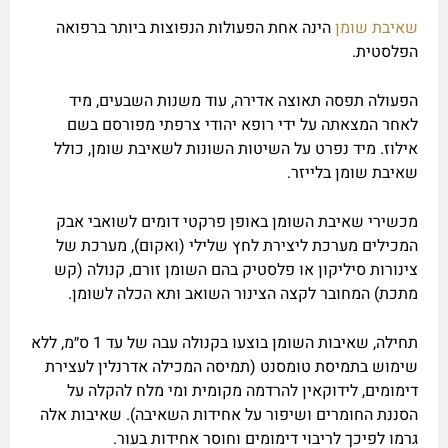
שאיבת שומן
הינה אחת הפעולות הנפוצות ביותר ברפואה
הפלסטית.
הפעולה תפסה תאוצה אדירה, עוד משנות השבעים, מיד
לאחר המצאתה על ידי רופא יהודי צרפתי מפורסם בשם
אילוז. מיד נפרט על השיטות השונות לשאיבת שומן, כולל
שאיבת שומן בלייזר.
מכשירי שאיבת השומן באופן פרקטי דומים לשואבי אבק
המכילים מערכת ליצירת לחץ שלילי (ואקום), מערכת של
צינורות סיליקון או פלסטיק בהם השומן זורם, קנולה (קש
מתכת) המחובר לקצה הצינור השואב ותא הכלה לשומן.
תחילה, שאיבות השומן בוצעו בקנולה עבה של עד 1 ס״מ, ללא
שימוש בתמיסת טומסנט (תמיסה המכילה אדרנלין לעצירת
דימומים, לידוקאין להרדמה מקומית ומי מלח להקלה על
הסננת החומרים ושיפור על אחידות השאיבה). שאיבות אלה
גרמו לפיכך לריבוי דימומים וחוסר אחידות בעור.