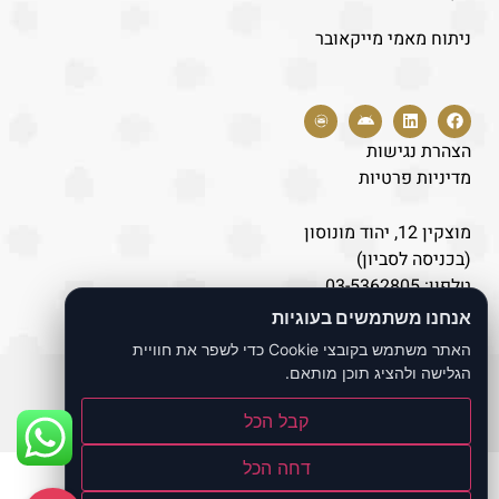
ניתוח מאמי מייקאובר
הצהרת נגישות
מדיניות פרטיות
מוצקין 12, יהוד מונוסון
(בכניסה לסביון)
טלפון:
03-5362805
נייד:
077-8043446
אנחנו משתמשים בעוגיות
האתר משתמש בקובצי Cookie כדי לשפר את חוויית
הגלישה ולהציג תוכן מותאם.
כל הזכויות שמורות לאתר ד"ר לוי אברהם
קבל הכל
Build by
Bernoli
דחה הכל