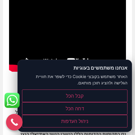
אנחנו משתמשים בעוגיות
האתר משתמש בקובצי Cookie כדי לשפר את חוויית
עיצוב ישבן לנשים
הגלישה ולהציג תוכן מותאם.
קבל הכל
הישבן האנושי הינו חלק חשוב ועיקרי באסתטיקה של גוף
האדם. עוד משחר האנושות הישבן הנשי היווה מרכז סגידה,
דחה הכל
כדוגמת צלמיות פריון, קונוס מווילנדוף ועד ציור רנואר של
הנשים המתרחצות.
ניהול העדפות
גם בתקופות הקדומות הללו הישבן הנשי האידיאלי הוצג