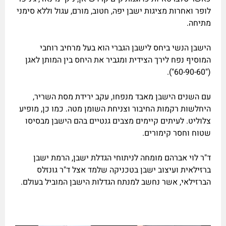
לופר ואחרות מציגות ישבן יפה, חטוב, מורם, עגול וללא סימני
מתיחה.
הישבן הנשי ביחס לישבן הגברי הוא בעל מרחיב רוחבי
המוסיף נפח לירך הצידית ומגביר את היחס בין המותן לאגן
("60-90-60").
עם השנים הישבן מאבד מנפחו, עקב ירידת מסת השריר,
היחלשות רקמות החיבור וצניחת השומן מטה. כמו כן, מופיע
צלוליט. לעיתים קיימים מצבים גנטיים בהם הישבן מבסיסו
שטוח וחסר קימורים.
ד"ר לוי אברהם מומחה לניתוחי הגדלת ישבן, הרמת ישבן
ברזילאית ועיצוב ישבן בטכניקה שלמד אצל ד"ר גונזלס
הברזילאי, אשר נחשב למנתח הגדלות הישבן המוביל בעולם.