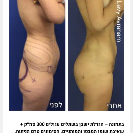
בתמונה – הגדלת ישבן בשתלים עגולים 300 סמ״ק +
שאיבת שומן המבטן והמותניים. הסימונים טרם הניתוח.