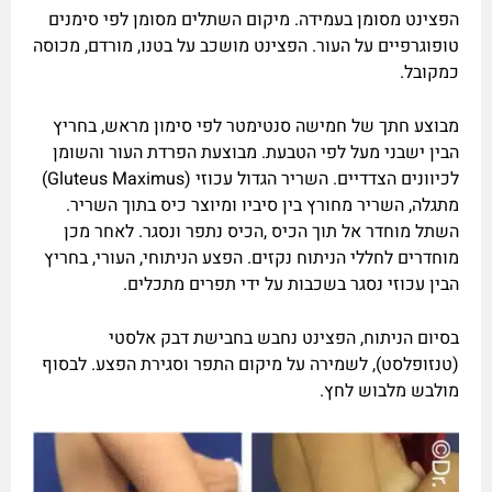
הפצינט מסומן בעמידה. מיקום השתלים מסומן לפי סימנים
טופוגרפיים על העור. הפצינט מושכב על בטנו, מורדם, מכוסה
כמקובל.
מבוצע חתך של חמישה סנטימטר לפי סימון מראש, בחריץ
הבין ישבני מעל לפי הטבעת. מבוצעת הפרדת העור והשומן
לכיוונים הצדדיים. השריר הגדול עכוזי (Gluteus Maximus)
מתגלה, השריר מחורץ בין סיביו ומיוצר כיס בתוך השריר.
השתל מוחדר אל תוך הכיס ,הכיס נתפר ונסגר. לאחר מכן
מוחדרים לחללי הניתוח נקזים. הפצע הניתוחי, העורי, בחריץ
הבין עכוזי נסגר בשכבות על ידי תפרים מתכלים.
בסיום הניתוח, הפצינט נחבש בחבישת דבק אלסטי
(טנזופלסט), לשמירה על מיקום התפר וסגירת הפצע. לבסוף
מולבש מלבוש לחץ.