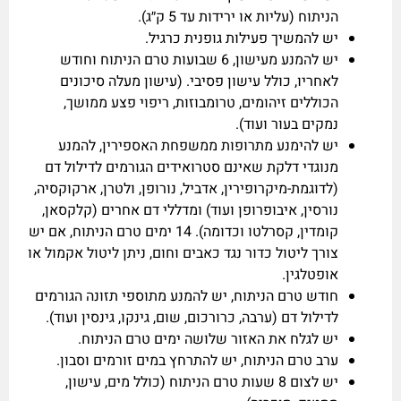
הניתוח (עליות או ירידות עד 5 ק״ג).
יש להמשיך פעילות גופנית כרגיל.
יש להמנע מעישון, 6 שבועות טרם הניתוח וחודש
לאחריו, כולל עישון פסיבי. (עישון מעלה סיכונים
הכוללים זיהומים, טרומבוזות, ריפוי פצע ממושך,
נמקים בעור ועוד).
יש להימנע מתרופות ממשפחת האספירין, להמנע
מנוגדי דלקת שאינם סטרואידים הגורמים לדילול דם
(לדוגמת-מיקרופירין, אדביל, נורופן, ולטרן, ארקוקסיה,
נורסין, איבופרופן ועוד) ומדללי דם אחרים (קלקסאן,
קומדין, קסרלטו וכדומה). 14 ימים טרם הניתוח, אם יש
צורך ליטול כדור נגד כאבים וחום, ניתן ליטול אקמול או
אופטלגין.
חודש טרם הניתוח, יש להמנע מתוספי תזונה הגורמים
לדילול דם (ערבה, כרורכום, שום, גינקו, גינסין ועוד).
יש לגלח את האזור שלושה ימים טרם הניתוח.
ערב טרם הניתוח, יש להתרחץ במים זורמים וסבון.
יש לצום 8 שעות טרם הניתוח (כולל מים, עישון,