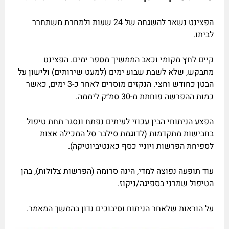
הפצינט נשאר להשגחה של 24 שעות ולמחרת משתחרר
לביתו.
קיים לחץ מקומי וכאב הממשיך מספר ימים. הפצינט
מתבקש, שלא לשבת שבוע ימים (למעט שירותים) ולישון על
הבטן כחודש וחצי. הנקזים מוסרים לאחר כ-3 ימים, כאשר
כמות ההפרשה פוחתת מ-30 סמ״ק ליממה.
הפצע הניתוחי הבין עכוזי לעיתים נפתח ונסגר תחת טיפול
בחבישות מתקדמות (לדוגמת סילבר סל המכילה אצות
לספיחת הפרשות ויוניי כסף כאנטיביוטיקה).
עוד תופעה נפוצה למדי, הינה סרומה (הפרשות צלולות), בהן
הטיפול שמרני בספיגה/ניקוז.
על הוראות שלאחר הניתוח וסיבוכים נדון בהמשך המאמר.