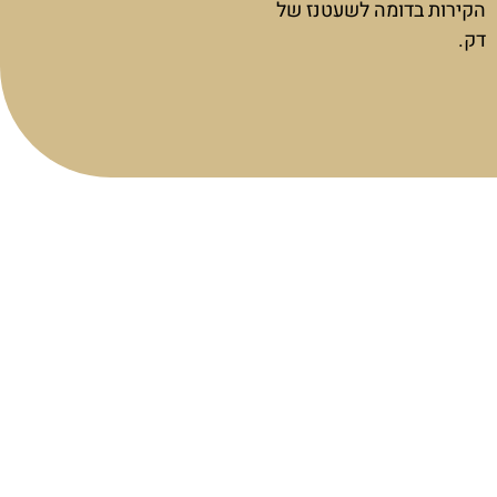
הקירות בדומה לשעטנז של
דק.