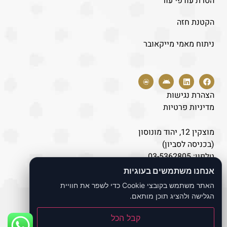
הסרת עודפי עור
הקטנת חזה
ניתוח מאמי מייקאובר
הצהרת נגישות
מדיניות פרטיות
מוצקין 12, יהוד מונוסון
(בכניסה לסביון)
טלפון:
03-5362805
נייד:
077-8043446
אנחנו משתמשים בעוגיות
האתר משתמש בקובצי Cookie כדי לשפר את חוויית
הגלישה ולהציג תוכן מותאם.
כל הזכויות שמורות לאתר ד"ר לוי אברהם
קבל הכל
Build by
Bernoli