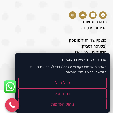
הצהרת נגישות
מדיניות פרטיות
מוצקין 12, יהוד מונוסון
(בכניסה לסביון)
טלפון:
03-5362805
נייד:
077-8043446
אנחנו משתמשים בעוגיות
האתר משתמש בקובצי Cookie כדי לשפר את חוויית
הגלישה ולהציג תוכן מותאם.
כל הזכויות שמורות לאתר ד"ר לוי אברהם
קבל הכל
Build by
Bernoli
דחה הכל
ניהול העדפות