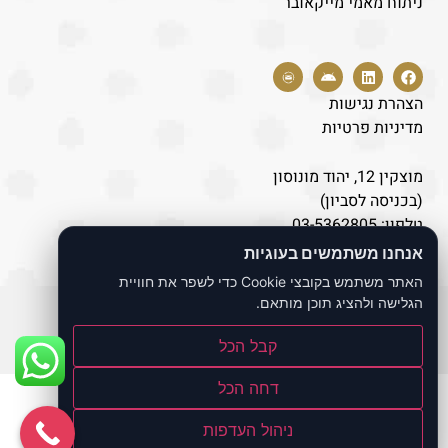
ניתוח מאמי מייקאובר
הצהרת נגישות
מדיניות פרטיות
מוצקין 12, יהוד מונוסון
(בכניסה לסביון)
טלפון:
03-5362805
נייד:
077-8043446
אנחנו משתמשים בעוגיות
האתר משתמש בקובצי Cookie כדי לשפר את חוויית
הגלישה ולהציג תוכן מותאם.
כל הזכויות שמורות לאתר ד"ר לוי אברהם
קבל הכל
Build by
Bernoli
דחה הכל
ניהול העדפות