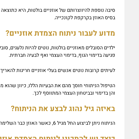
סיבה נוספת להיווצרותם של אוזניים בולטות, היא כתוצאה מזו
בסיס האוזן בקרקפת לקונכייה.
מדוע לעבור ניתוח הצמדת אוזניים?
ילדים הסובלים מאוזניים בולטות, נוטים להיות נלעגים, סו
פגיעה בדימוי הגוף, בדימוי העצמי ואף לבעיה חברתית.
לעיתים קרובות נוטים אנשים בעלי אוזניים חריגות להארי
הטיפול הניתוחי חוסך מהם את הבעיות הללו, כיוון שהוא מס
והן בדימוי ובביטחון העצמי המתווסף לכך.
באיזה גיל נהוג לבצע את הניתוח?
הניתוח ניתן לביצוע החל מגיל 6, כאשר האוזן כבר השלימה 90% מתהליך גדילתה. וכמו כן, למבוגרים הסובלים מבעיה זו.
כיצד יש להתכונן לניתוח הצמדת אוזנ