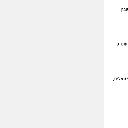
בין
שנות,
זואלית,