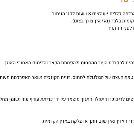
לצום 8 שעות לפני הניתוח.
מית בלבד (ואז אין צורך בצום).
מית להפרדת העור מהסחוס ולהפחתת הכאב והדימום מאחורי האוזן.
מעטפת העצם של הגולגולת לסחוס. זווית הקונכיה ושאר האפרכסת משתנ
ם לריכוכו וקיפולו. התנוך מוצמד על ידי כריתת עודף עור ושומן מחל
רי האוזן ואין שום חתך או צלקת באוזן הקדמית.