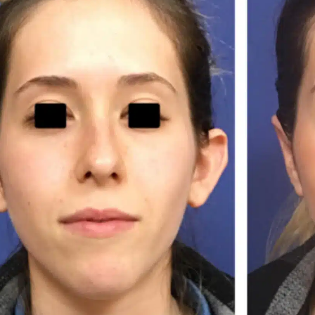
חירה
גילוי נאות, אבי הוא אחי
לפני כשנה עשיתי ע
הקטן. הוא גאון מגיל ילדות.
והשתלת ריבועים ב
תמיד בעל ידיי זהב. את פניי
התוצאה לא פחות
נתנתי לו לפני כמחצית
ממושלמת ידיו של ה
העשור והוא הצעיר אותי
דוקטור לוי אברהם
קרא עוד
קרא עוד
בשני עשורים לפחות. פתאום
הקסם !
הפכתי לאחותה התאומה
החיים המינים שלי
של ביתי הצעירה. בחודש
לסוערים כמו הגלי
Zehava
Whiskey Seboek
דודי לוי
הבא , במידה והתאפשר,
בחורף !
אחי הקטן, יצעיר אותי פעם
במעמד זה רציתי ל
נוספת… הפעם זוהי תהייה
תודה מעומק ליבי 
מתיחת פנים שלמה.( צוואר,
הטיפול המסור של 
שפתיים, עפעפיים וכל מה
לוי אברהם ולכל הצו
שיוכל למתוח..). שוב אחזור
גם אשתי מוסרת ת
להיות בת שלושים למרות
שפזיולוגית אני נושקת
לשישים.
הוא גאון עם ידיי זהב יידע
וניסיון שמעט רופאים
חולקים איתו.
ויותר חשוב מהכל הוא בן