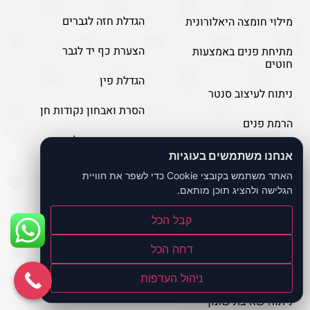
הגדלת חזה לגברים
מילוי חומצה היאלורונית
הצערת כף יד לגבר
מתיחת פנים באמצעות
חוטים
הגדלת פין
ניתוח לעיצוב סנטר
הסרת ואבחון נקודות חן
הרמת פנים
מתיחת ירכיים לגבר
לכסון עיניים
אנחנו משתמשים בעוגיות
מתיחת זרועות לגבר
האתר משתמש בקובצי Cookie כדי לשפר את חוויית
פיסול פנים
הגלישה ולהציג תוכן מותאם.
ניתוחי גוף
עיצוב קוביות בבטן
מתיחת בטן
קבל הכל
מתיחת ירכיים
דחה הכל
ניתוח הגדלת ישבן
ניהול העדפות
ניתוח שאיבת שומן