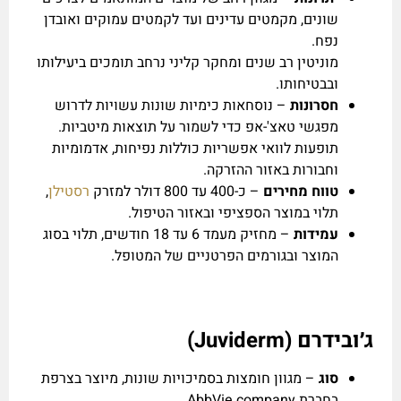
שונים, מקמטים עדינים ועד לקמטים עמוקים ואובדן
נפח.
מוניטין רב שנים ומחקר קליני נרחב תומכים ביעילותו
ובבטיחותו.
חסרונות
– נוסחאות כימיות שונות עשויות לדרוש
מפגשי טאצ'-אפ כדי לשמור על תוצאות מיטביות.
תופעות לוואי אפשריות כוללות נפיחות, אדמומיות
וחבורות באזור ההזרקה.
טווח מחירים
– כ-400 עד 800 דולר למזרק
רסטילן
,
תלוי במוצר הספציפי ובאזור הטיפול.
עמידות
– מחזיק מעמד 6 עד 18 חודשים, תלוי בסוג
המוצר ובגורמים הפרטניים של המטופל.
ג׳ובידרם (
Juviderm
)
סוג
– מגוון חומצות בסמיכויות שונות, מיוצר בצרפת
בחברת AbbVie company