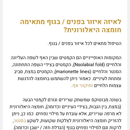
לאיזה איזור בפנים / בגוף מתאימה
חומצה היאלורונית?
הטיפול מתאים לכל איזור בפנים / בגוף.
המקומות האופייניים הם הקמטים שבין האף לשפה העליונה
והלחיים (Nsolabial fold), הקמטים בצידי השפה התחתונה,
הסנטר והלחיים (marionette lines), הקמטים במצח, סביב
ומתחת לעיניים. כאמור ניתן להשתמש בחומצה להדגשת
עצמות הלחיים
ותיקוני אף
.
בשונה מבוטוקס שמשתק שרירים וגורם לקמטי הבעה
(במצח, בין הגבות, בצידי העיניים וכדומה), חומצה היאלורונית
לא מרפה שרירים, אלא עובדת על מילוי נפחים. כמו כן, ניתן
להזריק חומצה היאלורונית לצלקות שקועות, לשקע
בסנטר
,
לרקות וגם למילוי נפחים בגוף (הגדלת חזה / ישבן וכדומה).