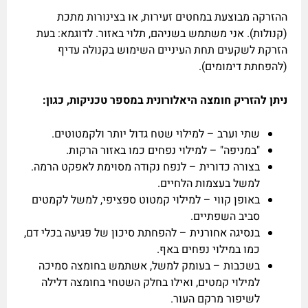
ההזרקה מבוצעת במחטים זעירות, או בצינורות מתכת
(קנולות). אני משתמש בשניהם, תלוי באזור. לדוגמא: בעת
הזרקת לשקעים תחת העיניים השימוש בקנולה עדיף
(להפחתת דימומים).
ניתן להזריק חומצה היאלורונית במספר טכניקות, כגון:
שתי וערב – למילוי שטח גדול יותר ולקמטוטים.
"במניפה" – למילוי נפחים כמו באזור הרקות.
בצורה כדורית – לנפח נקודה מסוימת לאפקט הרמה.
למשל בעצמות הלחיים.
באופן קווי – למילוי קמטוט ספציפי, למשל לקמטים
סביב השפתיים.
בנסיגה אחורנית – להפחתת סיכון של פגיעה בכלי דם,
כמו במילוי נפחים באף.
בשכבות – בעומק למשל, אשתמש בחומצה סמיכה
למילוי קמטים, ואילו בחלק השטחי בחומצה דלילה
לשיפור מרקם העור.