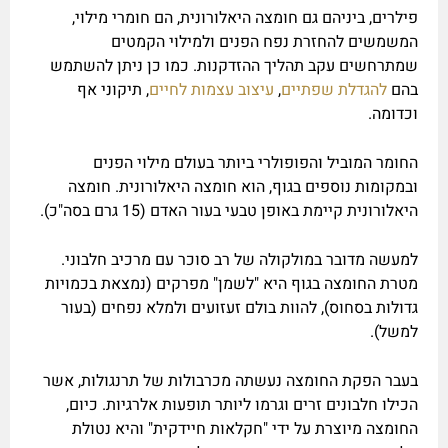
פילרים, ביניהם גם חומצה היאלורונית, הם חומרי מילוי,
המשמשים להחזרת נפח הפנים ולמילוי הקמטים
שמתרחשים עקב תהליך ההזדקנות. כמו כן ניתן להשתמש
בהם
להגדלת שפתיים
,
עיצוב עצמות לחיים
, תיקוני אף
וכדומה.
החומר המוביל והפופולרי ביותר בעולם מילוי הפנים
ובמקומות נוספים בגוף, הוא חומצה היאלורונית. חומצה
היאלורונית קיימת באופן טבעי בעור האדם (15 גרם בסה"כ).
למעשה מדובר במולקולה של רב סוכר עם מרכיב חלבוני.
מטרת החומצה בגוף היא "לשמן" מפרקים (נמצאת בכמויות
גדולות בסחוס), להוות בולם זעזועים ולמלא נפחים (בעור
למשל).
בעבר הפקת החומצה נעשתה מכרבולות של תרנגולות, אשר
הכילו חלבונים זרים וגרמו ליותר תופעות אלרגיות. כיום,
החומצה מיוצרת על ידי "חקלאות חיידקית" והיא נטולת