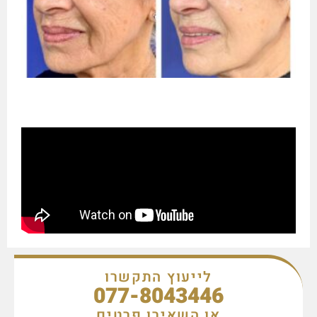
לייעוץ התקשרו
077-8043446
או השאירו פרטים