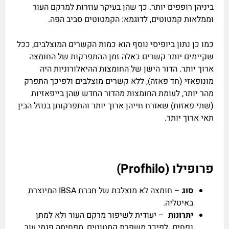
ביניהן רופפים יותר.
כך שהן בעיקר עוזרות למרקם העור
וממלאות קמטוטים, לדוגמא: הקמטוטים סביב הפה.
כמו כן נתון ביופיסי נוסף הוא כמות
הקשרים המוצלבים, ככל
שקיימים יותר קשרים כאלה זמן ההתפרקות
של החומצה
ארוך יותר.
הדור הישן של החומצות ההיאלורוניות היה
מונופאזי (חד פאזה), ללא קשרים מוצלבים ולפיכך התפרק
מהר יותר, לעומת החומצות מהדור החדש שהן בייפאזיות
(שתי פאזות) שאורח חייהן ארוך יותר והתפרקותן בנוזל הבין
תאי ארוך יותר.
פרופילו
(
Profhilo
)
סוג
– חומצה לא מוצלבת של חברת IBSA המיוצרת
באיטליה.
יתרונות
– יעודית לשיפור מרקם העור ולא למתן
נפחים. לפיכך משפרת קמטוטים, מפחיתה פגמי עור,