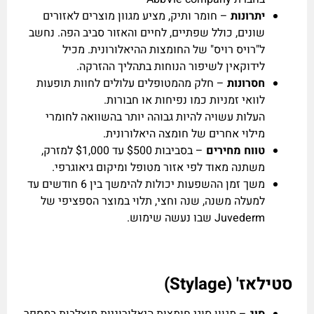
יתרונות
– חומר ותיק, מציע מגוון מוצרים לאזורים
שונים, כולל שפתיים, לחיים והאזור סביב הפה. נחשב
ל"רויס רויס" של החומצות ההיאלורונית. מכיל
לידוקאין לשיפור הנוחות בתהליך ההזרקה.
חסרונות
– חלק מהמטופלים עלולים לחוות תופעות
לוואי זמניות כמו נפיחות או חבורות.
העלות עשויה להיות גבוהה יותר בהשוואה לחומרי
מילוי אחרים של חומצה היאלורונית.
טווח מחירים
– בסביבות $500 עד $1,000 למזרק,
משתנה מאוד לפי אזור מטופל ומיקום גיאוגרפי.
משך זמן ההשפעות יכולות להימשך בין 6 חודשים עד
למעלה משנה, שנה וחצי, תלוי במוצר הספציפי של
Juvederm שבו נעשה שימוש.
סטילאז' (Stylage)
סוג
– מגוון סוגי חומצות היאלורוניות מוצלבות במספר