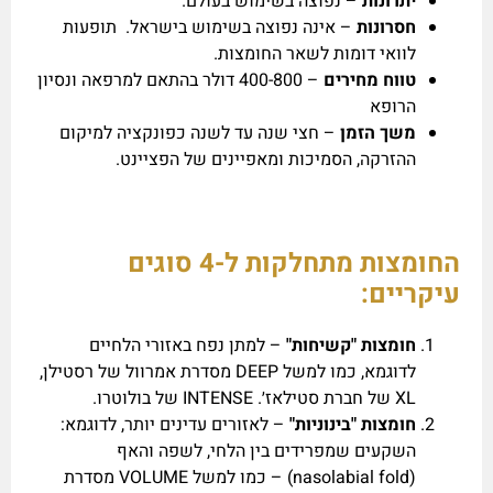
יתרונות
– נפוצה בשימוש בעולם.
חסרונות
– אינה נפוצה בשימוש בישראל. תופעות
לוואי דומות לשאר החומצות.
טווח מחירים
– 400-800 דולר בהתאם למרפאה ונסיון
הרופא
משך הזמן
– חצי שנה עד לשנה כפונקציה למיקום
ההזרקה, הסמיכות ומאפיינים של הפציינט.
החומצות מתחלקות ל-4 סוגים
עיקריים:
חומצות "קשיחות"
– למתן נפח באזורי הלחיים
לדוגמא, כמו למשל DEEP מסדרת אמרוול של רסטילן,
XL של חברת סטילאז׳. INTENSE של בולוטרו.
חומצות "בינוניות"
– לאזורים עדינים יותר, לדוגמא:
השקעים שמפרידים בין הלחי, לשפה והאף
(nasolabial fold) – כמו למשל VOLUME מסדרת