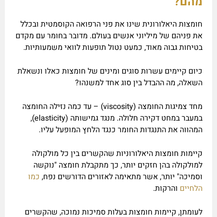
מהם?
חומצות היאלורונית שינו את פני הרפואה הקוסמטית ובכלל
את פניהם של מיליוני אנשים בעולם.
מדובר בחומר עם מקדם
בטיחות גבוה מאוד, כמעט נטול תופעות לוואי משמעותיות.
כיום קיימים עשרות סוגים ומינים של חומצות כאלו ונשאלת
השאלה, מה ההבדל בין סוג אחד למשנהו?
מחד צמיגות החומצה (viscosity) – עד כמה נזילה החומצה
במעבר במחט דקירה חלולה. מנגד גמישותה (elasticity),
המהווה את התנגדות החומר כנגד הלחץ המופעל עליו.
קיימות חומצות היאלורוניות שהקשרים בין כל מולקולה
למולקולה בהן חזקים יותר, כך מתקבלת חומצה "נוקשה
וסמיכה" יותר, אשר מתאימה לאזורים הדורשים נפח,
כמו
הלחיים
והרקות.
לעומתן, קיימות חומצות בעלות סמיכות נמוכה, שהקשרים