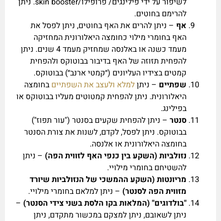
לשיפור על ידי פילינגים/ פרופילו/skin booster. ניתן
להרימם בחוטים.
אף
– ניתן להרים את האף בחוטים, ניתן לפסל את
האף בחומרי מילוי כחומצה היאלורונית המחזיקה
מעמד כשנה או באלנסה שמחזיק מעמד 4 שנים. ניתן
להפחית תזוזה של האף בדיבור בבוטוקס ולהפחית
קמטים בצידיו העליונים (״קמטי ארנב״) בבוטוקס.
שפתיים
– ניתן
למלא ולעצב את השפתיים
בחומצה
היאלורונית. ניתן להפחית קמטוטים מעליו בבוטוקס או
בפילינג.
סנטר
– ניתן להפחית שקעים בסנטר ("עור תפוז")
בבוטוקס. ניתן לפסל, לקדם, לשנות את צורת הסנטר
בחומצה היאלורונית או אלנסה.
נזולביות (השקע בין כנפי האף לזווית הפה)
– ניתן
להשטיחם בחומרי מילויי.
מריונטות (השקע ההמשכי של הנזולביות שיורד
מזווית הפה לסנטר)
– ניתן למלאם בחומרי מילויי.
"בולדוגים" (המלאות בקו הלסת בשני צידי הסנטר)
–
ניתן לשאובם, ניתן למצקם במכשור מתקדם, ניתן