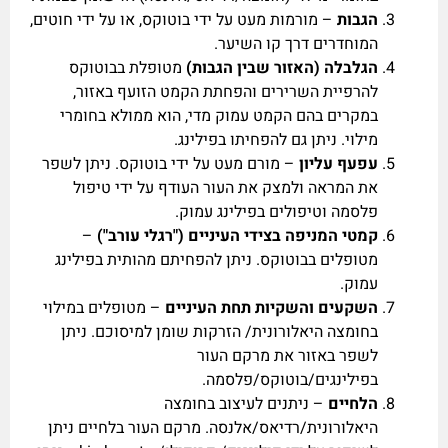
הגבות
– מורמות מעט על ידי בוטוקס, או על ידי חוטים,
המוחדרים דרך קו השיער.
הגלבלה (האזור שבין הגבות)
מטופלת בבוטוקס
להרפיית השרירים והפחתת הקמט הזועף באזור,
במקרים בהם הקמט עמוק מדי, הוא ממולא בחומרי
מילוי. ניתן גם להפחיתו בפילינג.
עפעף עליון
– מורם מעט על ידי בוטוקס. ניתן לשפר
את המראה ולמצק את העור העודף על ידי טיפול
פלסמה וטיפולים בפילינג עמוק.
קמטי המניפה בצידי העיניים ("רגלי עורב")
–
מטופלים בבוטוקס. ניתן להפחיתם מהותית בפילינג
עמוק.
השקעים והשקיות תחת העיניים
– מטופלים במילוי
בחומצה היאלורונית/ הזרקות שומן למיסוכם. ניתן
לשפר באזור את מרקם העור
בפילינגים/בוטוקס/פלסמה.
הלחיים
– ניתנים לעיצוב בחומצה
היאלורונית/רדיאס/אלנסה. מרקם העור בלחיים ניתן