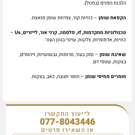
הלבנת הפנים (בפנול).
הקפאת שומן
– כוויות קור, צמיחת שומן מואצת.
טכנולוגיות מתקדמות,
rf
, פלסמה, קרני אור, לייזרים,
Us
–
כוויות, אדמומיות, צלקות, שינוי בגוון העור.
שאיבת שומן
– נמק בעור, סרומות, גבשושיות, זיהומים,
בצקות, שטפי דם.
חומרים ממיסי שומן
– חוסר תגובה, כאב, בצקות.
לייעוץ התקשרו
077-8043446
או השאירו פרטים