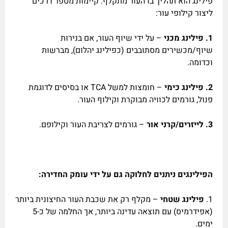
פילינג הוא תהליך בו העור מתקלף. קיימות מספר דרכים
ליצור קילופי עור:
1. פילינג מכני
– על ידי שיוף העור, אם בנירות
שיוף/מכשירים מסתובבים (כפילינג יהלום), מברשות
וכדומה.
2.
פילינג כימי
– חומצות למשל TCA או בסיסים לדוגמת
פנול, גורמים לכוויה מבוקרת וקילוף העור.
3.
לייזרים/קרני אור
– גורמים לצריבת העור וקילופם.
הפילינגים ניתנים לחלוקה גם על ידי עומק החדירה:
1.
פילינג שטחי
– מקלף רק את שכבת העור החיצונית ביותר
(אפידרמיס) עם תוצאה עדינה ביותר, אך החלמה של כ-5
ימים.