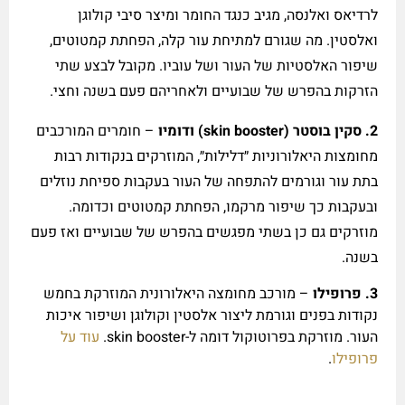
לרדיאס ואלנסה, מגיב כנגד החומר ומיצר סיבי קולוגן
ואלסטין. מה שגורם למתיחת עור קלה, הפחתת קמטוטים,
שיפור האלסטיות של העור ושל עוביו. מקובל לבצע שתי
הזרקות בהפרש של שבועיים ולאחריהם פעם בשנה וחצי.
2.
סקין בוסטר (
skin booster
)
ודומיו
– חומרים המורכבים
מחומצות היאלורוניות ״דלילות״, המוזרקים בנקודות רבות
בתת עור וגורמים להתפחה של העור בעקבות ספיחת נוזלים
ובעקבות כך שיפור מרקמו, הפחתת קמטוטים וכדומה.
מוזרקים גם כן בשתי מפגשים בהפרש של שבועיים ואז פעם
בשנה.
3. פרופילו
– מורכב מחומצה היאלורונית המוזרקת בחמש
נקודות בפנים וגורמת ליצור אלסטין וקולוגן ושיפור איכות
העור. מוזרקת בפרוטוקול דומה ל-skin booster.
עוד על
פרופילו
.