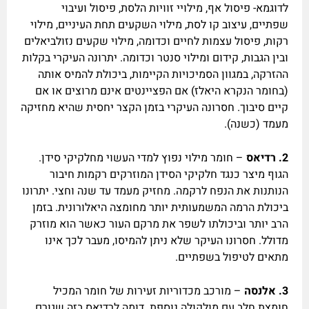
לדוגמא- פיסול אף, מילויי זוויות הלסת, פיסול ועיבוי
שפתיים, עיצוב קו לסת, מילוי השקעים תחת העיניים, מילוי
רקות, פיסול עצמות לחיים וכדומה, מילוי שקעים נזולביאלים
ובין הגבות, קידום ומילוי סנטר וכדומה. יתרונה העיקרי בקלות
ההזרקה, במגוון הסמיכויות הקיימות, ביכולת להמיס אותה
(בחומר הנקרא היאלז) אם הפציינטים אינם מרוצים או אם
קיים סיבוך. חסרונה העיקרי בזמן הקצר יחסית שהיא מחזיקה
מעמד (כשנה).
2.
רדיאס
– חומר מילוי נפוץ למדי העשוי מחלקיקי סידן.
הגוף מיצר כנגד חלקיקי הסידן המוזרקים רקמות חיבור
הנותנות את הנפח לרקמה. מחזיק מעמד עד שנה וחצי. יתרונו
ביכולת הרמה המשמעותית יותר מחומצה היאלורונית. בזמן
הרב יותר וביכולתו לשפר את מרקם העור כאשר הוא מוזרק
מדולל. חסרונו העיקר שלא ניתן להמיסו, מעבר לכך אינו
מתאים לטיפול בשפתיים.
3.
אלנסה
– מורכב מכדוריות זעירות של חומר המכיל
חומצת חלב עם מולקולה נוספת. דומה לרדיאס בזה שגורם