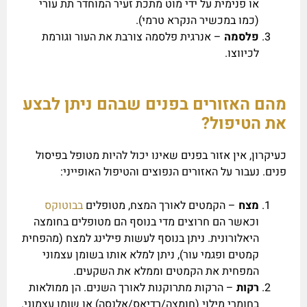
או פנימית על ידי מוט מתכת זעיר המוחדר תת עורי
(כמו במכשיר הנקרא טרמי).
פלסמה
– אנרגית פלסמה צורבת את העור וגורמת
לכיווצו.
מהם האזורים בפנים שבהם ניתן לבצע
את הטיפול?
כעיקרון, אין אזור בפנים שאינו יכול להיות מטופל בפיסול
פנים. נעבור על האזורים הנפוצים והטיפול האופייני:
מצח
– הקמטים לאורך המצח, מטופלים
בבוטוקס
וכאשר הם חרוצים מדי בנוסף הם מטופלים בחומצה
היאלורונית. ניתן בנוסף לעשות פילינג למצח (מהפחית
קמטים ופגמי עור), ניתן למלא אותו בשומן עצמוני
המפחית את הקמטים וממלא את השקעים.
רקות
– הרקות מתרוקנות לאורך השנים. הן ממולאות
בחומרי מילוי (חומצה/רדיאס/אלנסה) או שומן עצמוני.