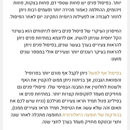
יותר. בפיסול פנים יש פחות שטפי דם, פחות בצקות, פחות
זיהומים, ההחלמה כאמור מהירה יותר ופעמים רבות ניתן
לחזור לעבודה או לפעילות היומית התקינה יום לאחר הפיסול.
החיסרון העיקרי של פיסול פנים ביחס לניתוחים הוא בשינוי
הקל יחסית שניתן להשיג. אם לדוגמא במתיחת פנים ניתן
להראות צעירים בערך בעשר שנים, בפיסול פנים ניתן
להראות בעיקר רעננים יותר וצעירים אולי במספר שנים
מועט.
בפיסול אף למשל
ניתן לקבל אף מורם יותר בפרופיל
והסוואת הגבנון, אך בניתוח ניתן ממש להקטין את האף
ולשנות לחלוטין את המבנה הבסיסי שלו. פיסולי פנים גם
מחזיקים מעמד לתקופות קצרות יותר. במתיחת פנים או
בפילינג פנול תמיד תראו צעירים מגילכם (נניח שיש לכם אח
תאום זהה שלא עשה את הטיפול, תמיד תראו צעירים ממנו),
בהזרקות של חומצה היאלורונית
החומצה מתכלה לאחר שנה
וחצי ובוטקס מחזיק מעמד בערך לחצי שנה.